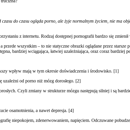
 trucizna?
zasu do czasu ogląda porno, ale żyje normalnym życiem, nie ma objaw
rzystaniu z internetu. Rodzaj dostępnej pornografii bardzo się zmienił w
ej, a przede wszystkim – to nie statyczne obrazki oglądane przez starsz
ostępna, bardziej wciągająca, łatwiej uzależniająca, oraz coraz bardzi
kszy wpływ mają w tym okresie doświadczenia i środowisko. [1]
ię uzależni od porno niż mózg dorosłego. [2]
osłych. Czyli zmiany w strukturze mózgu następują silniej i są bardzie
ucie osamotnienia, a nawet depresja. [4]
nografię niepokojem, zdenerwowaniem, napięciem. Odczuwane pobudzeni