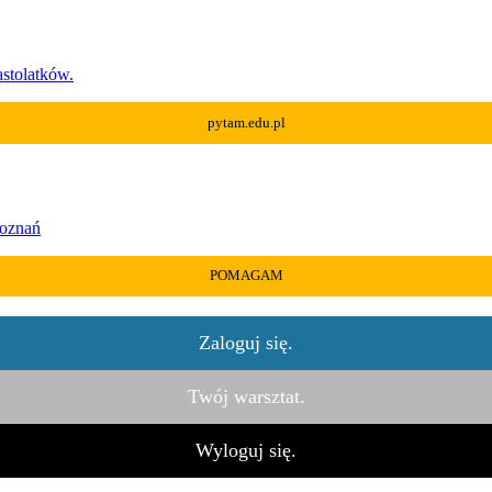
astolatków.
pytam.edu.pl
Poznań
POMAGAM
Zaloguj się.
Twój warsztat.
Wyloguj się.