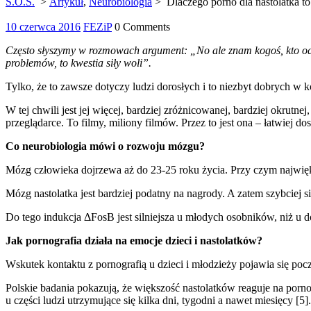
S.O.S.
>
Artykuł
,
Neurobiologia
>
Dlaczego porno dla nastolatka to
10
10 czerwca 2016
FEZiP
0 Comments
czerwca
Często słyszymy w rozmowach argument: „No ale znam kogoś, kto od c
2016
problemów, to kwestia siły woli”.
Tylko, że to zawsze dotyczy ludzi dorosłych i to niezbyt dobrych w ko
W tej chwili jest jej więcej, bardziej zróżnicowanej, bardziej okrutn
przeglądarce. To filmy, miliony filmów. Przez to jest ona – łatwiej d
Co neurobiologia mówi o rozwoju mózgu?
Mózg człowieka dojrzewa aż do 23-25 roku życia. Przy czym najwię
Mózg nastolatka jest bardziej podatny na nagrody. A zatem szybciej s
Do tego indukcja ΔFosB jest silniejsza u młodych osobników, niż u dor
Jak pornografia działa na emocje dzieci i nastolatków?
Wskutek kontaktu z pornografią u dzieci i młodzieży pojawia się pocz
Polskie badania pokazują, że większość nastolatków reaguje na por
u części ludzi utrzymujące się kilka dni, tygodni a nawet miesięcy [5].