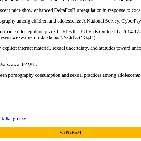
cent mice show enhanced DeltaFosB upregulation in response to coca
rnography among children and adolescents: A National Survey. CyberPs
nformacje udostępnione przez L. Kirwil – EU Kids Online PL, 2014-12
biznesem-wezwanie-do-dzialania/#.VadrNGYSqJ4)
y explicit internet material, sexual uncertainty, and attitudes toward u
). Warszawa: PZWL.
ween pornography consumption and sexual practices among adolescents
kilka groszy.
WSPIERAM