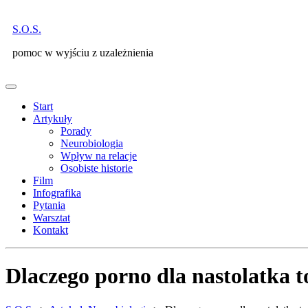
Skip
to
S.O.S.
content
pomoc w wyjściu z uzależnienia
Open
Menu
Start
Artykuły
Porady
Neurobiologia
Wpływ na relacje
Osobiste historie
Film
Infografika
Pytania
Warsztat
Kontakt
Close
Menu
Dlaczego porno dla nastolatka t