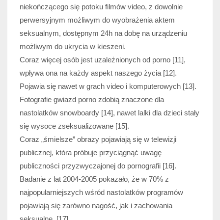
niekończącego się potoku filmów video, z dowolnie
perwersyjnym możliwym do wyobrażenia aktem
seksualnym, dostępnym 24h na dobę na urządzeniu
możliwym do ukrycia w kieszeni.
Coraz więcej osób jest uzależnionych od porno [11],
wpływa ona na każdy aspekt naszego życia [12].
Pojawia się nawet w grach video i komputerowych [13].
Fotografie gwiazd porno zdobią znaczone dla
nastolatków snowboardy [14], nawet lalki dla dzieci stały
się wysoce zseksualizowane [15].
Coraz „śmielsze” obrazy pojawiają się w telewizji
publicznej, która próbuje przyciągnąć uwagę
publiczności przyzwyczajonej do pornografii [16].
Badanie z lat 2004-2005 pokazało, że w 70% z
najpopularniejszych wśród nastolatków programów
pojawiają się zarówno nagość, jak i zachowania
seksualne. [17]