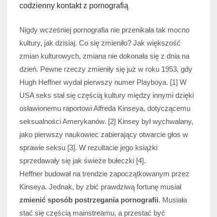
codzienny kontakt z pornografią
Nigdy wcześniej pornografia nie przenikała tak mocno
kultury, jak dzisiaj. Co się zmieniło? Jak większość
zmian kulturowych, zmiana nie dokonała się z dnia na
dzień. Pewne rzeczy zmieniły się już w roku 1953, gdy
Hugh Heffner wydał pierwszy numer Playboya. [1] W
USA seks stał się częścią kultury między innymi dzięki
osławionemu raportowi Alfreda Kinseya, dotyczącemu
seksualności Amerykanów. [2] Kinsey był wychwalany,
jako pierwszy naukowiec zabierający otwarcie głos w
sprawie seksu [3]. W rezultacie jego książki
sprzedawały się jak świeże bułeczki [4].
Heffner budował na trendzie zapoczątkowanym przez
Kinseya. Jednak, by zbić prawdziwą fortunę musiał
zmienić sposób postrzegania pornografii
. Musiała
stać się częścią mainstreamu, a przestać być