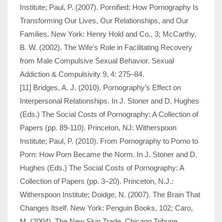
Institute; Paul, P. (2007). Pornified: How Pornography Is
Transforming Our Lives, Our Relationships, and Our
Families. New York: Henry Hold and Co., 3; McCarthy,
B. W. (2002). The Wife’s Role in Facilitating Recovery
from Male Compulsive Sexual Behavior. Sexual
Addiction & Compulsivity 9, 4: 275–84.
[11] Bridges, A. J. (2010). Pornography’s Effect on
Interpersonal Relationships. In J. Stoner and D. Hughes
(Eds.) The Social Costs of Pornography: A Collection of
Papers (pp. 89-110). Princeton, NJ: Witherspoon
Institute; Paul, P. (2010). From Pornography to Porno to
Porn: How Porn Became the Norm. In J. Stoner and D.
Hughes (Eds.) The Social Costs of Pornography: A
Collection of Papers (pp. 3–20). Princeton, N.J.:
Witherspoon Institute; Doidge, N. (2007). The Brain That
Changes Itself. New York: Penguin Books, 102; Caro,
M. (2004). The New Skin Trade. Chicago Tribune,