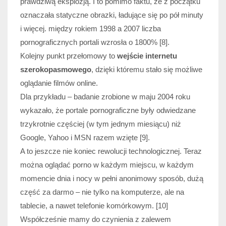
prawdziwą eksplozją. I to pomimo faktu, że z początku
oznaczała statyczne obrazki, ładujące się po pół minuty
i więcej. między rokiem 1998 a 2007 liczba
pornograficznych portali wzrosła o 1800% [8].
Kolejny punkt przełomowy to
wejście internetu
szerokopasmowego
, dzięki któremu stało się możliwe
oglądanie filmów online.
Dla przykładu – badanie zrobione w maju 2004 roku
wykazało, że portale pornograficzne były odwiedzane
trzykrotnie częściej (w tym jednym miesiącu) niż
Google, Yahoo i MSN razem wzięte [9].
A to jeszcze nie koniec rewolucji technologicznej. Teraz
można oglądać porno w każdym miejscu, w każdym
momencie dnia i nocy w pełni anonimowy sposób, dużą
część za darmo – nie tylko na komputerze, ale na
tablecie, a nawet telefonie komórkowym. [10]
Współcześnie mamy do czynienia z zalewem