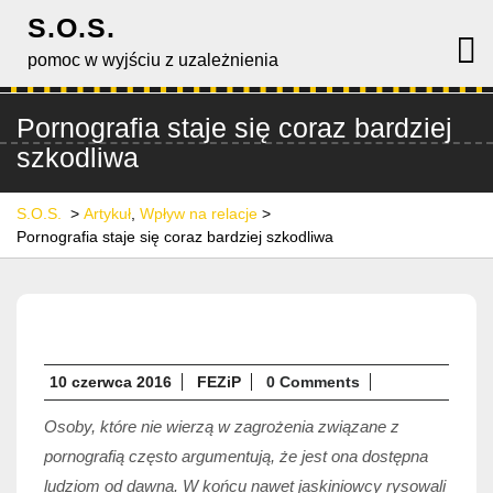
Skip
S.O.S.
to
O
M
pomoc w wyjściu z uzależnienia
content
Pornografia staje się coraz bardziej
szkodliwa
S.O.S.
>
Artykuł
,
Wpływ na relacje
>
Pornografia staje się coraz bardziej szkodliwa
10
10 czerwca 2016
FEZiP
0 Comments
czerwca
Osoby, które nie wierzą w zagrożenia związane z
2016
pornografią często argumentują, że jest ona dostępna
ludziom od dawna. W końcu nawet jaskiniowcy rysowali