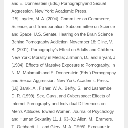
and E. Donnerstein (Eds.) Pornographyand Sexual
Aggression. New York: Academic Press.
[15] Layden, M. A. (2004). Committee on Commerce,
Science, and Transpor­tation, Subcommittee on Science
and Space, U.S. Senate, Hearing on the Brain Science
Behind Pornography Addiction, November 18; Cline, V.
B. (2001). Por­nography’s Effect on Adults and Children.
New York: Morality in Media; Zillmann, D., and Bryant, J.
(1984). Effects of Massive Exposure to Pornography. In
N. M. Malamuth and E. Donnerstein (Eds.) Pornography
and Sexual Aggression. New York: Academic Press.
[16] Barak, A., Fisher, W. A., Belfry, S., and Lashambe,
D. R. (1999). Sex, Guys, and Cyberspace: Effects of
Internet Pornography and Individual Differences on
Men’s Attitudes Toward Women. Journal of Psychology
and Human Sexuality 11, 1: 63–91; Allen, M., Emmers,
T., Gebhardt, L., and Giery, M. A. (1995). Exposure to