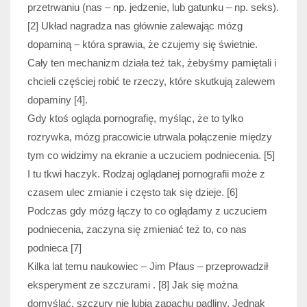
przetrwaniu (nas – np. jedzenie, lub gatunku – np. seks).
[2] Układ nagradza nas głównie zalewając mózg
dopaminą – która sprawia, że czujemy się świetnie.
Cały ten mechanizm działa też tak, żebyśmy pamiętali i
chcieli częściej robić te rzeczy, które skutkują zalewem
dopaminy [4].
Gdy ktoś ogląda pornografię, myśląc, że to tylko
rozrywka, mózg pracowicie utrwala połączenie między
tym co widzimy na ekranie a uczuciem podniecenia. [5]
I tu tkwi haczyk. Rodzaj oglądanej pornografii może z
czasem ulec zmianie i często tak się dzieje. [6]
Podczas gdy mózg łączy to co oglądamy z uczuciem
podniecenia, zaczyna się zmieniać też to, co nas
podnieca [7]
Kilka lat temu naukowiec – Jim Pfaus – przeprowadził
eksperyment ze szczurami . [8] Jak się można
domyślać, szczury nie lubią zapachu padliny. Jednak