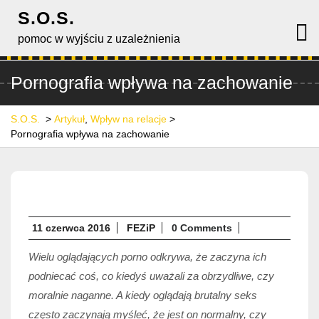
Skip
S.O.S.
to
O
M
pomoc w wyjściu z uzależnienia
content
Pornografia wpływa na zachowanie
S.O.S.
>
Artykuł
,
Wpływ na relacje
>
Pornografia wpływa na zachowanie
11
11 czerwca 2016
FEZiP
0 Comments
czerwca
Wielu oglądających porno odkrywa, że zaczyna ich
2016
podniecać coś, co kiedyś uważali za obrzydliwe, czy
moralnie naganne. A kiedy oglądają brutalny seks
często zaczynają myśleć, że jest on normalny, czy