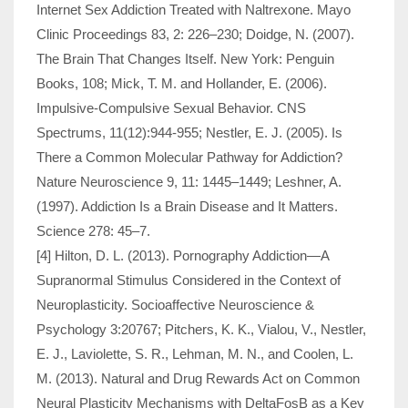
Internet Sex Addiction Treated with Naltrexone. Mayo
Clinic Proceedings 83, 2: 226–230; Doidge, N. (2007).
The Brain That Changes Itself. New York: Penguin
Books, 108; Mick, T. M. and Hollander, E. (2006).
Impulsive-Com­pulsive Sexual Behavior. CNS
Spectrums, 11(12):944-955; Nestler, E. J. (2005). Is
There a Common Molecular Pathway for Addiction?
Nature Neuroscience 9, 11: 1445–1449; Leshner, A.
(1997). Addiction Is a Brain Disease and It Matters.
Science 278: 45–7.
[4] Hilton, D. L. (2013). Pornography Addiction—A
Supranormal Stimulus Considered in the Context of
Neuroplasticity. Socioaffective Neuroscience &
Psychology 3:20767; Pitchers, K. K., Vialou, V., Nestler,
E. J., Laviolette, S. R., Lehman, M. N., and Coolen, L.
M. (2013). Natural and Drug Rewards Act on Common
Neural Plasticity Mechanisms with DeltaFosB as a Key