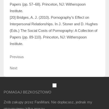
Papers (pp. 57–68). Princeton, NJ: Witherspoon
Institute.
[20] Bridges, A. J. (2010). Pornography’s Effect on
Interpersonal Relationships. In J. Stoner and D. Hughes
(Eds.) The Social Costs of Pornography: A Collection of
Papers (pp. 89-110). Princeton, NJ: Witherspoon
Institute.
Nawigacja
Previous
Previous
wpisu
Post
Next
Next
Post
POMAGAJ BEZKOSZTOWO
Zrób zakupy przez FaniMani. Nie dopłacasz, jednak my
otrzymujemy kilka groszy.