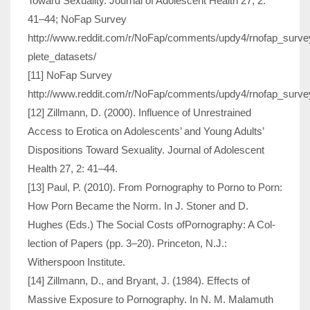
Toward Sexuality. Journal of Adolescent Health 27, 2:
41–44; NoFap Survey
http://www.reddit.com/r/NoFap/comments/updy4/rnofap_surv
plete_datasets/
[11] NoFap Survey
http://www.reddit.com/r/NoFap/comments/updy4/rnofap_surve
[12] Zillmann, D. (2000). Influence of Unrestrained
Access to Erotica on Adoles­cents’ and Young Adults’
Dispositions Toward Sexuality. Journal of Adolescent
Health 27, 2: 41–44.
[13] Paul, P. (2010). From Pornography to Porno to Porn:
How Porn Became the Norm. In J. Stoner and D.
Hughes (Eds.) The Social Costs ofPornography: A Col­
lection of Papers (pp. 3–20). Princeton, N.J.:
Witherspoon Institute.
[14] Zillmann, D., and Bryant, J. (1984). Effects of
Massive Exposure to Pornog­raphy. In N. M. Malamuth