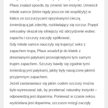
Pfaus znalazł sposób, by zmienić ten instynkt. Umieścił
młode samce (które nigdy jeszcze nie współżyły) w
klatce ze szczurzycami opryskanymi cieczą
śmierdzącą jak zdechły, rozkładający się szczur. Popęd
seksualny okazał się silniejszy niż obrzydzenie wobec
zapachu i szczury zaczęły spółkować.
Gdy młode samce nauczyły się kojarzyć seks z
zapachem trupa, Pfaus wsadził je do klatek z
drewnianymi patykami przesiąkniętymi tym samym
trupim zapachem. Szczury bawiły się zgodnie tymi
śmierdzącymi patykami, jakby były nasączone jakimś
przyjemnym zapachem.
Jeżeli zastanawiasz się jakim cudem szczury można
było wytresować tak, by przełamać naturalny instynkt –
odpowiedzią jest dopamina. Ponieważ w czasie seksu
wydzielana jest dopamina, szczurze mózgi zaczęły