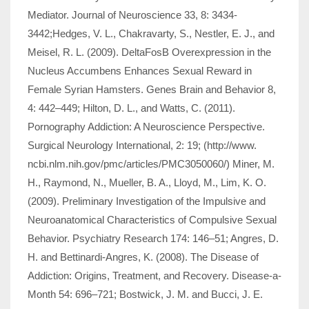
Mediator. Journal of Neuroscience 33, 8: 3434-
3442;Hedges, V. L., Chakravarty, S., Nestler, E. J., and
Meisel, R. L. (2009). DeltaFosB Overexpression in the
Nucleus Accumbens Enhances Sexual Reward in
Female Syrian Hamsters. Genes Brain and Behavior 8,
4: 442–449; Hilton, D. L., and Watts, C. (2011).
Pornography Addiction: A Neuroscience Perspective.
Surgical Neurology International, 2: 19; (http://www.
ncbi.nlm.nih.gov/pmc/articles/PMC3050060/) Miner, M.
H., Raymond, N., Muel­ler, B. A., Lloyd, M., Lim, K. O.
(2009). Preliminary Investigation of the Impulsive and
Neuroanatomical Characteristics of Compulsive Sexual
Behavior. Psychiatry Research 174: 146–51; Angres, D.
H. and Bettinardi-Angres, K. (2008). The Disease of
Addiction: Ori­gins, Treatment, and Recovery. Disease-a-
Month 54: 696–721; Bostwick, J. M. and Bucci, J. E.