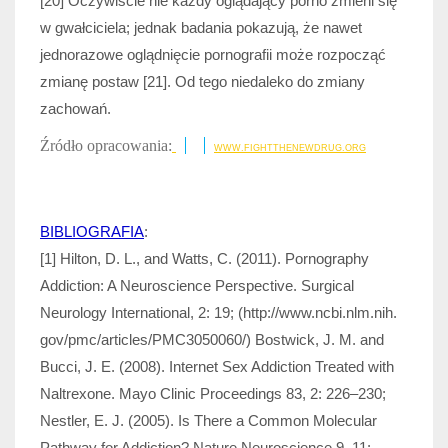
[20] Oczywiście nie każdy oglądający porno zmieni się
w gwałciciela; jednak badania pokazują, że nawet
jednorazowe oglądnięcie pornografii może rozpocząć
zmianę postaw [21]. Od tego niedaleko do zmiany
zachowań.
Źródło opracowania:
WWW.FIGHTTHENEWDRUG.ORG
BIBLIOGRAFIA
:
[1] Hilton, D. L., and Watts, C. (2011). Pornography
Addiction: A Neuroscience Perspective. Surgical
Neurology International, 2: 19; (http://www.ncbi.nlm.nih.
gov/pmc/articles/PMC3050060/) Bostwick, J. M. and
Bucci, J. E. (2008). Internet Sex Addiction Treated with
Naltrexone. Mayo Clinic Proceedings 83, 2: 226–230;
Nestler, E. J. (2005). Is There a Common Molecular
Pathway for Addiction? Nature Neuroscience 9, 11: