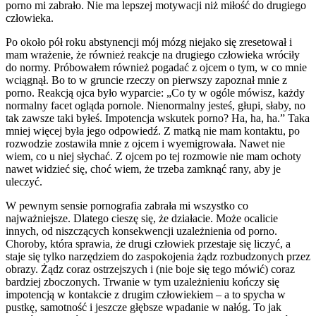
porno mi zabrało. Nie ma lepszej motywacji niż miłość do drugiego
człowieka.
Po około pół roku abstynencji mój mózg niejako się zresetował i
mam wrażenie, że również reakcje na drugiego człowieka wróciły
do normy. Próbowałem również pogadać z ojcem o tym, w co mnie
wciągnął. Bo to w gruncie rzeczy on pierwszy zapoznał mnie z
porno. Reakcją ojca było wyparcie: „Co ty w ogóle mówisz, każdy
normalny facet ogląda pornole. Nienormalny jesteś, głupi, słaby, no
tak zawsze taki byłeś. Impotencja wskutek porno? Ha, ha, ha.” Taka
mniej więcej była jego odpowiedź. Z matką nie mam kontaktu, po
rozwodzie zostawiła mnie z ojcem i wyemigrowała. Nawet nie
wiem, co u niej słychać. Z ojcem po tej rozmowie nie mam ochoty
nawet widzieć się, choć wiem, że trzeba zamknąć rany, aby je
uleczyć.
W pewnym sensie pornografia zabrała mi wszystko co
najważniejsze. Dlatego cieszę się, że działacie. Może ocalicie
innych, od niszczących konsekwencji uzależnienia od porno.
Choroby, która sprawia, że drugi człowiek przestaje się liczyć, a
staje się tylko narzędziem do zaspokojenia żądz rozbudzonych przez
obrazy. Żądz coraz ostrzejszych i (nie boje się tego mówić) coraz
bardziej zboczonych. Trwanie w tym uzależnieniu kończy się
impotencją w kontakcie z drugim człowiekiem – a to spycha w
pustkę, samotność i jeszcze głębsze wpadanie w nałóg. To jak