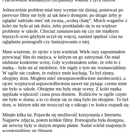
Jednocześnie problem miał inny wymiar niż dzisiaj, ponieważ po
pierwsze filmy nie były aż tak łatwo dostępne, po drugie żeby je
oglądać należało mieć tak zwaną „wolną chatę”. Moich wagarów z
kolei nie było aż tak dużo, żeby przekładało się to na większe
problemy w szkole. Chociaż zastanawiam się czy nie miałbym
lepszych ocen gdybym uczył się więcej, zamiast spędzać czas na
oglądaniu pornografii czy fantazjowaniu o niej.
Mam wrażenie, że ojciec o tym wiedział. Wiele razy zapomniałem
przewinąć film do miejsca, w którym on go zatrzymał. On miał
ulubione konkretne sceny. Gdy wyobrażałem sobie, że robi to z
matką – było mi aż niedobrze. Ale nigdy o tym nie rozmawialiśmy.
W ogóle nie czułem, że rodzice mnie kochają. To był zimny,
obojętny dom. Mogłem mieć nieusprawiedliwione nieobecności, a
ojciec wypisywał usprawiedliwienia nawet nie pytając czemu mnie
nie było w szkole. Obojętne mu były moje oceny. Z kolei matka
spędzała większość czasu poza domem. Rodziców w ogóle często
nie było w domu, a to co dzieje się ze mną było im obojętne. To był
dom, w którym nikt nie troszczył się o nikogo i w końcu rozpadł się.
Minęło kilka lat. Pojawiła się możliwość korzystania z Internetu.
Najpierw zdjęcia, potem krótkie filmy. Pornografia była dostępna,
ale serwisy były w dużym stopniu płatne. Nadal wśród znajomych
wymienialiśmy się filmami.