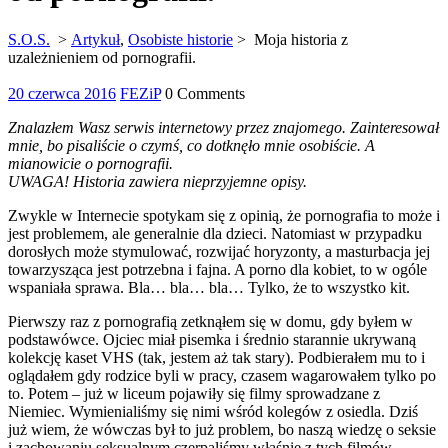
S.O.S.
>
Artykuł
,
Osobiste historie
>
Moja historia z
uzależnieniem od pornografii.
20
20 czerwca 2016
FEZiP
0 Comments
czerwca
Znalazłem Wasz serwis internetowy przez znajomego. Zainteresował
2016
mnie, bo pisaliście o czymś, co dotknęło mnie osobiście. A
mianowicie o pornografii.
UWAGA! Historia zawiera nieprzyjemne opisy.
Zwykle w Internecie spotykam się z opinią, że pornografia to może i
jest problemem, ale generalnie dla dzieci. Natomiast w przypadku
dorosłych może stymulować, rozwijać horyzonty, a masturbacja jej
towarzysząca jest potrzebna i fajna. A porno dla kobiet, to w ogóle
wspaniała sprawa. Bla… bla… bla… Tylko, że to wszystko kit.
Pierwszy raz z pornografią zetknąłem się w domu, gdy byłem w
podstawówce. Ojciec miał pisemka i średnio starannie ukrywaną
kolekcję kaset VHS (tak, jestem aż tak stary). Podbierałem mu to i
oglądałem gdy rodzice byli w pracy, czasem wagarowałem tylko po
to. Potem – już w liceum pojawiły się filmy sprowadzane z
Niemiec. Wymienialiśmy się nimi wśród kolegów z osiedla. Dziś
już wiem, że wówczas był to już problem, bo naszą wiedzę o seksie
i zachowaniu seksualnym czerpaliśmy właśnie z tych filmów.