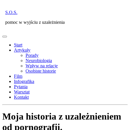
Skip
to
S.O.S.
content
pomoc w wyjściu z uzależnienia
Open
Menu
Start
Artykuły
Porady
Neurobiologia
Wpływ na relacje
Osobiste historie
Film
Infografika
Pytania
Warsztat
Kontakt
Close
Menu
Moja historia z uzależnieniem
od pornografii.