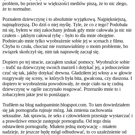
problem, bo przecież w większości mediów piszą, że to nic złego,
że to normalne.
Poznałem dziewczynę i to absolutnie wyjątkową. Najpiękniejszą,
najmądrzejszą. Do dziś o niej myślę. Tyle, że co z tego? Podobała
mi się, byłem w niej zakochany jednak gdy mnie całowała ja nic nie
czułem – jakbym całował rybę – było to dla mnie obojętne.
Podniecało mnie tylko wyobrażenie sobie jej w scenach z filmu.
Chyba to czuła, chociaż nie rozmawialiśmy o moim problemie, bo
związek skończył się, nim tak naprawdę zaczął się.
Dopiero po tej stracie, zacząłem szukać pomocy. Wyobraźcie sobie
– trafić na dziewczynę swoich marzeń i dotykać jej, a jednocześnie
czuć się tak, jakby dotykać drewna. Gładziłem jej włosy a w głowie
rozgrywały się sceny, w których była bita, gwałcona, czy duszona. I
dopiero te wyobrażenia powodowały, że moje ciało na tę cudną
dziewczynę w ogóle zaczynało reagować. Przeraziło mnie to i
zobaczyłem jakie jest to poniżające.
Trafiłem na blog nadopaminie.blogspot.com. To tam dowiedziałem
się jak pornografia rujnuje mózg. Jak zmienia zachowania
seksualne. Jak sprawia, że seks z człowiekiem przestaje wystarczać i
a prawdziwe emocje zastępuje pornografia. Od tego dnia
odstawiłem pornografię. Miałem jedną motywację – miałem
nadzieje, że jeszcze będę mógł odbudować, to co uzależnienie od