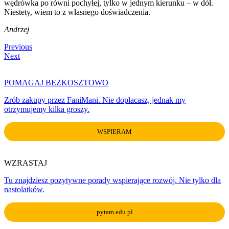
wędrówka po równi pochyłej, tylko w jednym kierunku – w dół.
Niestety, wiem to z własnego doświadczenia.
Andrzej
Nawigacja
Previous
Previous
Post
Next
Next
wpisu
Post
POMAGAJ BEZKOSZTOWO
Zrób zakupy przez FaniMani. Nie dopłacasz, jednak my
otrzymujemy kilka groszy.
WSPIERAM
WZRASTAJ
Tu znajdziesz pozytywne porady wspierające rozwój. Nie tylko dla
nastolatków.
pytam.edu.pl