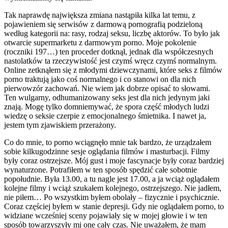
Tak naprawdę największa zmiana nastąpiła kilka lat temu, z
pojawieniem się serwisów z darmową pornografią podzieloną
według kategorii na: rasy, rodzaj seksu, liczbę aktorów. To było jak
otwarcie supermarketu z darmowym porno. Moje pokolenie
(roczniki 197…) ten proceder dotknął, jednak dla współczesnych
nastolatków ta rzeczywistość jest czymś wręcz czymś normalnym.
Online zetknąłem się z młodymi dziewczynami, które seks z filmów
porno traktują jako coś normalnego i co stanowi on dla nich
pierwowzór zachowań. Nie wiem jak dobrze opisać to słowami.
Ten wulgarny, odhumanizowany seks jest dla nich jedynym jaki
znają. Mogę tylko domniemywać, że spora część młodych ludzi
wiedzę o seksie czerpie z emocjonalnego śmietnika. I nawet ja,
jestem tym zjawiskiem przerażony.
Co do mnie, to porno wciągnęło mnie tak bardzo, że urządzałem
sobie kilkugodzinne sesje oglądania filmów i masturbacji. Filmy
były coraz ostrzejsze. Mój gust i moje fascynacje były coraz bardziej
wynaturzone. Potrafiłem w ten sposób spędzić całe sobotnie
popołudnie. Była 13.00, a tu nagle jest 17.00, a ja wciąż oglądałem
kolejne filmy i wciąż szukałem kolejnego, ostrzejszego. Nie jadłem,
nie piłem… Po wszystkim byłem obolały – fizycznie i psychicznie.
Coraz częściej byłem w stanie depresji. Gdy nie oglądałem porno, to
widziane wcześniej sceny pojawiały się w mojej głowie i w ten
sposób towarzyszyły mi one cały czas. Nie uważałem, że mam