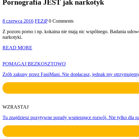
Pornografia JEST jak narkotyk
8
8 czerwca 2016
FEZiP
0 Comments
czerwca
Z pozoru porno i np. kokaina nie mają nic wspólnego. Badania udo
2016
narkotyki.
READ MORE
POMAGAJ BEZKOSZTOWO
Zrób zakupy przez FaniMani. Nie dopłacasz, jednak my otrzymujemy 
WZRASTAJ
Tu znajdziesz pozytywne porady wspierające rozwój. Nie tylko dla n