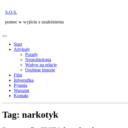
Skip
to
S.O.S.
content
pomoc w wyjściu z uzależnienia
Open
Menu
Start
Artykuły
Porady
Neurobiologia
Wpływ na relacje
Osobiste historie
Film
Infografika
Pytania
Warsztat
Kontakt
Close
Menu
Tag:
narkotyk