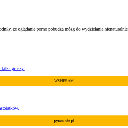
wodniły, że oglądanie porno pobudza mózg do wydzielania nienaturaln
kilka groszy.
WSPIERAM
astolatków.
pytam.edu.pl