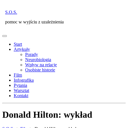
Skip
to
S.O.S.
content
pomoc w wyjściu z uzależnienia
Open
Menu
Start
Artykuły
Porady
Neurobiologia
Wpływ na relacje
Osobiste historie
Film
Infografika
Pytania
Warsztat
Kontakt
Close
Menu
Donald Hilton: wykład