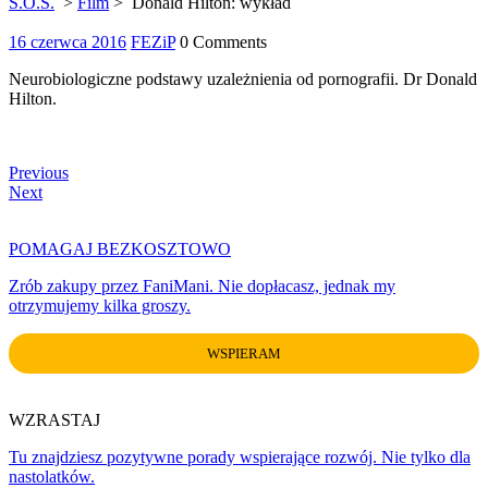
S.O.S.
>
Film
>
Donald Hilton: wykład
16
16 czerwca 2016
FEZiP
0 Comments
czerwca
Neurobiologiczne podstawy uzależnienia od pornografii. Dr Donald
2016
Hilton.
Nawigacja
Previous
Previous
Post
Next
Next
wpisu
Post
POMAGAJ BEZKOSZTOWO
Zrób zakupy przez FaniMani. Nie dopłacasz, jednak my
otrzymujemy kilka groszy.
WSPIERAM
WZRASTAJ
Tu znajdziesz pozytywne porady wspierające rozwój. Nie tylko dla
nastolatków.