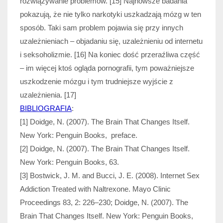
rozwiązywanie problemów. [15] Najnowsze badania
pokazują, że nie tylko narkotyki uszkadzają mózg w ten
sposób. Taki sam problem pojawia się przy innych
uzależnieniach – objadaniu się, uzależnieniu od internetu
i seksoholizmie. [16] Na koniec dość przeraźliwa część
– im więcej ktoś ogląda pornografii, tym poważniejsze
uszkodzenie mózgu i tym trudniejsze wyjście z
uzależnienia. [17]
BIBLIOGRAFIA
:
[1] Doidge, N. (2007). The Brain That Changes Itself.
New York: Penguin Books, preface.
[2] Doidge, N. (2007). The Brain That Changes Itself.
New York: Penguin Books, 63.
[3] Bostwick, J. M. and Bucci, J. E. (2008). Internet Sex
Addiction Treated with Naltrexone. Mayo Clinic
Proceedings 83, 2: 226–230; Doidge, N. (2007). The
Brain That Changes Itself. New York: Penguin Books,