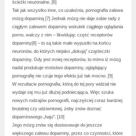
ścieżki neuronalne. [6]
Tak jak wszystko inne, co uzależnia, pornografia zalewa
mózg dopaminą [7] Jednak mózg nie daje sobie rady z
ciągłym zalewem dopaminy wskutek ciągłego oglądania
porno, walczy z nim – likwidując część receptorów
dopaminy[8] – to są takie małe wypustki na końcu
neuronów, do których niejako „dokują” cząsteczki
dopaminy. Gdy jest mniej receptorów, to mimo iż mózg
nadal produkuje mnóstwo dopaminy, oglądający
pornografię nie czuje tego efektu już tak mocno. [9]
W rezultacie pornografia, którą do tej pory widział nie
wydaje się mu już dłużej podniecająca. Więc szuka
nowych rodzajów pornografii, najczęściej coraz bardziej
brutalnej czy udziwnionej, żeby znów doznać
dopaminowego „haju”. [10]
Jego mózg znów się dostosowuje do jeszcze
większego zalewu dopaminy, przez co czynności, które