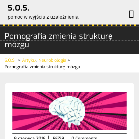
Skip
S.O.S.
to
O
M
pomoc w wyjściu z uzależnienia
content
Pornografia zmienia strukturę
mózgu
S.O.S.
>
Artykuł
,
Neurobiologia
>
Pornografia zmienia strukturę mózgu
8
8 czerwca 2016
FEZiP
0 Comments