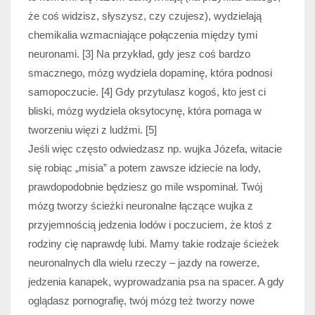
że coś widzisz, słyszysz, czy czujesz), wydzielają
chemikalia wzmacniające połączenia między tymi
neuronami. [3] Na przykład, gdy jesz coś bardzo
smacznego, mózg wydziela dopaminę, która podnosi
samopoczucie. [4] Gdy przytulasz kogoś, kto jest ci
bliski, mózg wydziela oksytocynę, która pomaga w
tworzeniu więzi z ludźmi. [5]
Jeśli więc często odwiedzasz np. wujka Józefa, witacie
się robiąc „misia” a potem zawsze idziecie na lody,
prawdopodobnie będziesz go mile wspominał. Twój
mózg tworzy ścieżki neuronalne łączące wujka z
przyjemnością jedzenia lodów i poczuciem, że ktoś z
rodziny cię naprawdę lubi. Mamy takie rodzaje ścieżek
neuronalnych dla wielu rzeczy – jazdy na rowerze,
jedzenia kanapek, wyprowadzania psa na spacer. A gdy
oglądasz pornografię, twój mózg też tworzy nowe