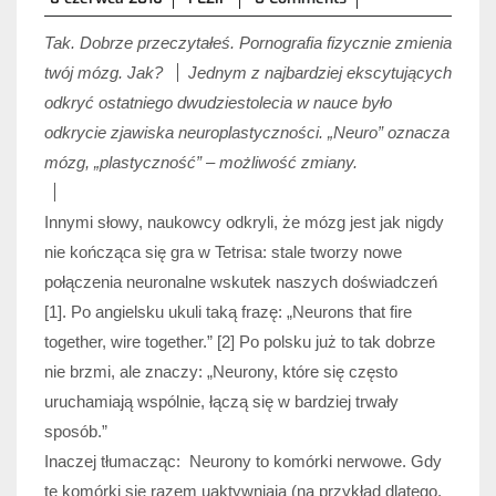
czerwca
Tak. Dobrze przeczytałeś. Pornografia fizycznie zmienia
2016
twój mózg. Jak?
Jednym z najbardziej ekscytujących
odkryć ostatniego dwudziestolecia w nauce było
odkrycie zjawiska neuroplastyczności. „Neuro” oznacza
mózg, „plastyczność” – możliwość zmiany.
Innymi słowy, naukowcy odkryli, że mózg jest jak nigdy
nie kończąca się gra w Tetrisa: stale tworzy nowe
połączenia neuronalne wskutek naszych doświadczeń
[1]. Po angielsku ukuli taką frazę: „Neurons that fire
together, wire together.” [2] Po polsku już to tak dobrze
nie brzmi, ale znaczy: „Neurony, które się często
uruchamiają wspólnie, łączą się w bardziej trwały
sposób.”
Inaczej tłumacząc: Neurony to komórki nerwowe. Gdy
te komórki się razem uaktywniają (na przykład dlatego,