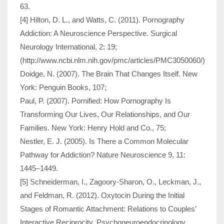
63.
[4] Hilton, D. L., and Watts, C. (2011). Pornography
Addiction: A Neuroscience Perspective. Surgical
Neurology International, 2: 19;
(http://www.ncbi.nlm.nih.gov/pmc/articles/PMC3050060/)
Doidge, N. (2007). The Brain That Changes Itself. New
York: Penguin Books, 107;
Paul, P. (2007). Pornified: How Pornography Is
Transforming Our Lives, Our Relationships, and Our
Families. New York: Henry Hold and Co., 75;
Nestler, E. J. (2005). Is There a Common Molecular
Pathway for Addiction? Nature Neuroscience 9, 11:
1445–1449.
[5] Schneiderman, I., Zagoory-Sharon, O., Leckman, J.,
and Feldman, R. (2012). Oxytocin During the Initial
Stages of Romantic Attachment: Relations to Couples’
Interactive Reciprocity. Psychoneuroendocrinology