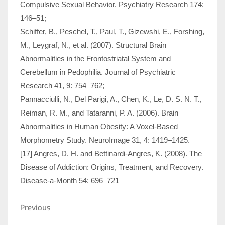
Compulsive Sexual Behavior. Psychiatry Research 174:
146–51;
Schiffer, B., Peschel, T., Paul, T., Gizewshi, E., Forshing,
M., Leygraf, N., et al. (2007). Structural Brain
Abnormalities in the Frontostriatal System and
Cerebellum in Pedophilia. Journal of Psychiatric
Research 41, 9: 754–762;
Pannacciulli, N., Del Parigi, A., Chen, K., Le, D. S. N. T.,
Reiman, R. M., and Tataranni, P. A. (2006). Brain
Abnormalities in Human Obesity: A Voxel-Based
Morphometry Study. NeuroImage 31, 4: 1419–1425.
[17] Angres, D. H. and Bettinardi-Angres, K. (2008). The
Disease of Addiction: Origins, Treatment, and Recovery.
Disease-a-Month 54: 696–721
Nawigacja
Previous
Previous
wpisu
Post