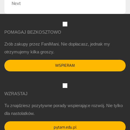
Next
Next
Post
POMAGAJ BEZKOSZTOWO
Zrób zakupy przez FaniMani. Nie dopłacasz, jednak my
otrzymujemy kilka groszy.
WSPIERAM
WZRASTAJ
Tu znajdziesz pozytywne porady wspierające rozwój. Nie tylko
dla nastolatków.
pytam.edu.pl