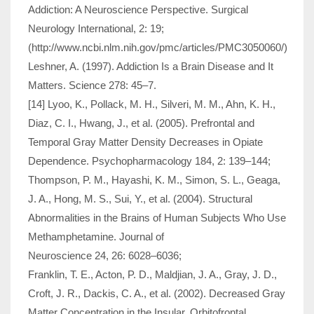
Addiction: A Neuroscience Perspective. Surgical
Neurology International, 2: 19;
(http://www.ncbi.nlm.nih.gov/pmc/articles/PMC3050060/)
Leshner, A. (1997). Addiction Is a Brain Disease and It
Matters. Science 278: 45–7.
[14] Lyoo, K., Pollack, M. H., Silveri, M. M., Ahn, K. H.,
Diaz, C. I., Hwang, J., et al. (2005). Prefrontal and
Temporal Gray Matter Density Decreases in Opiate
Dependence. Psychopharmacology 184, 2: 139–144;
Thompson, P. M., Hayashi, K. M., Simon, S. L., Geaga,
J. A., Hong, M. S., Sui, Y., et al. (2004). Structural
Abnormalities in the Brains of Human Subjects Who Use
Methamphetamine. Journal of
Neuroscience 24, 26: 6028–6036;
Franklin, T. E., Acton, P. D., Maldjian, J. A., Gray, J. D.,
Croft, J. R., Dackis, C. A., et al. (2002). Decreased Gray
Matter Concentration in the Insular, Orbitofrontal,